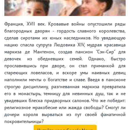
Франция, XVII век. Кровавые войны опустошили ряды
благородных дворян - гордость славного королевства,
сделав сиротами их юных наследников. Но увядающую
нацию спасла супруга Людовика XIV, мудрая красавица
маркиза де Мантенон, создав пансион "Сэн-Сир" для
девочек из обедневших семей. Однако, быстро
прославившись при дворе, он стал приманкой для
стареющих ловеласов, и вскоре умы наивных девиц
наполнили мечты о богатстве и славе. Введя в пансионе
строгую дисциплину, разгневанная маркиза превратила
его в монастырь, темницу для невинных душ, так и не
увидевших блеска придворных салонов. Что же победит:
религиозное мракобесие или жажда свободы? Смогут ли
дочери короля вырваться из пут своей фанатичной
покровительницы?