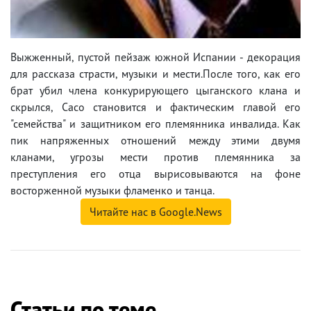
Выжженный, пустой пейзаж южной Испании - декорация
для рассказа страсти, музыки и мести.После того, как его
брат убил члена конкурирующего цыганского клана и
скрылся, Caco становится и фактическим главой его
"семейства" и защитником его племянника инвалида. Как
пик напряженных отношений между этими двумя
кланами, угрозы мести против племянника за
преступления его отца вырисовываются на фоне
восторженной музыки фламенко и танца.
Читайте нас в Google.News
Статьи по теме