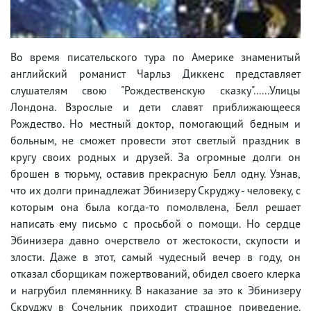
Во время писательского тура по Америке знаменитый
английский романист Чарльз Диккенс представляет
слушателям свою "Рождественскую сказку"......Улицы
Лондона. Взрослые и дети славят приближающееся
Рождество. Но местный доктор, помогающий бедным и
больным, не сможет провести этот светлый праздник в
кругу своих родных и друзей. За огромные долги он
брошен в тюрьму, оставив прекрасную Белл одну. Узнав,
что их долги принадлежат Эбинизеру Скруджу - человеку, с
которым она была когда-то помолвлена, Белл решает
написать ему письмо с просьбой о помощи. Но сердце
Эбинизера давно очерствело от жестокости, скупости и
злости. Даже в этот, самый чудесный вечер в году, он
отказал сборщикам пожертвований, обидел своего клерка
и нагрубил племяннику. В наказание за это к Эбинизеру
Скруджу в Сочельник приходит страшное приведение.