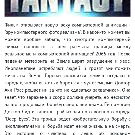
Фильм открывает новую веху компьютерной анимации -
"эру компьютерного фотореализма". В какой-то момент вы
можете вообще забыть, что смотрите компьютерный
фильм: настолько в нем размыты границы между
реальностью и компьютерной анимацией.2065 год. После
падения метеорита на Земле царят разрушение и хаос.
Инопланетяне истребляют людей и грозят уничтожить
жизнь на Земле. Горстки спасшихся землян оседают в
городах, чтобы выжить и бороться с чужеземцами. Доктор
Аки Росс решает ни за что не сдаваться захватчикам. Она
знает, что заражена и скоро должна умереть, но несмотря
на это, продолжает борьбу с инопланетянами. Ей помогает
Доктор Сид и капитан Грэй из элитного военного отряда
"Deep Eyes". Эта троица ведет изобретательную борьбу с
инопланетянами, и борьба идет не на жизнь, а на смерть.
Это история о чувствах, о душе, об основном