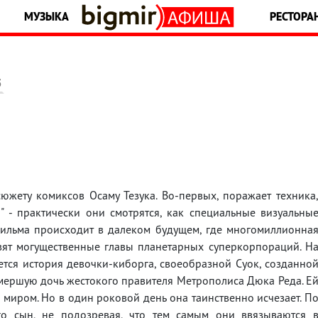
МУЗЫКА
РЕСТОРА
5
ету комиксов Осаму Тезука. Во-первых, поражает техника
и" - практически они смотрятся, как специальные визуальны
фильма происходит в далеком будущем, где многомиллионна
ят могущественные главы планетарных суперкорпораций. Н
тся история девочки-киборга, своеобразной Суок, созданно
мершую дочь жестокого правителя Метрополиса Дюка Реда. Е
 миром. Но в один роковой день она таинственно исчезает. П
го сын, не подозревая, что тем самым они ввязываются 