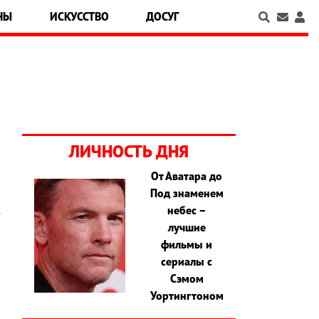
НЫ
ИСКУССТВО
ДОСУГ
ЛИЧНОСТЬ ДНЯ
От Аватара до
Под знаменем
,
небес –
е
лучшие
я
фильмы и
а
сериалы с
й
Сэмом
й
Уортингтоном
о
в