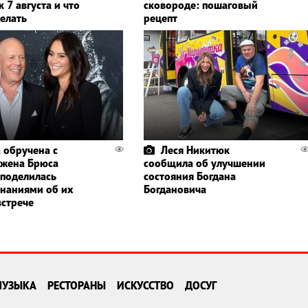
 7 августа и что
сковороде: пошаговый
делать
рецепт
 обручена с
Леся Никитюк
 жена Брюса
сообщила об улучшении
 поделилась
состояния Богдана
наниями об их
Богдановича
встрече
МУЗЫКА
РЕСТОРАНЫ
ИСКУССТВО
ДОСУГ