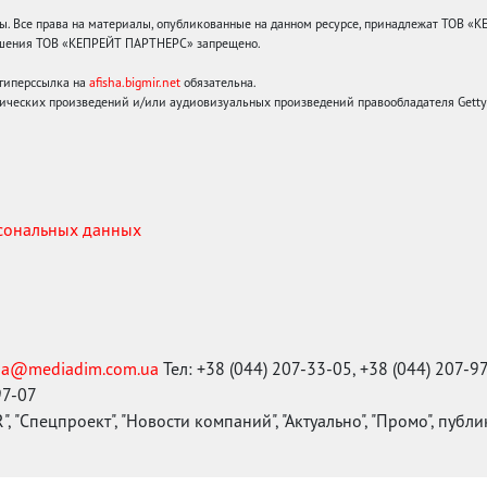
 Все права на материалы, опубликованные на данном ресурсе, принадлежат ТОВ «
решения ТОВ «КЕПРЕЙТ ПАРТНЕРС» запрещено.
 гиперссылка на
afisha.bigmir.net
обязательна.
ических произведений и/или аудиовизуальных произведений правообладателя Getty I
рсональных данных
ma@mediadim.com.ua
Тел: +38 (044) 207-33-05, +38 (044) 207-9
97-07
, "Спецпроект", "Новости компаний", "Актуально", "Промо", публ