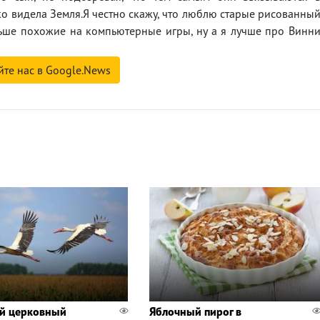
ко видела Земля.Я честно скажу, что люблю старые рисованны
льше похожие на компьютерные игры, ну а я лучше про Винн
йте нас в Google.News
й церковный
Яблочный пирог в