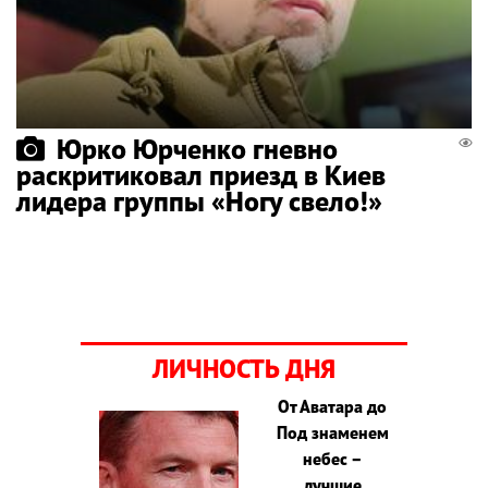
Юрко Юрченко гневно
раскритиковал приезд в Киев
лидера группы «Ногу свело!»
ЛИЧНОСТЬ ДНЯ
От Аватара до
Под знаменем
небес –
лучшие