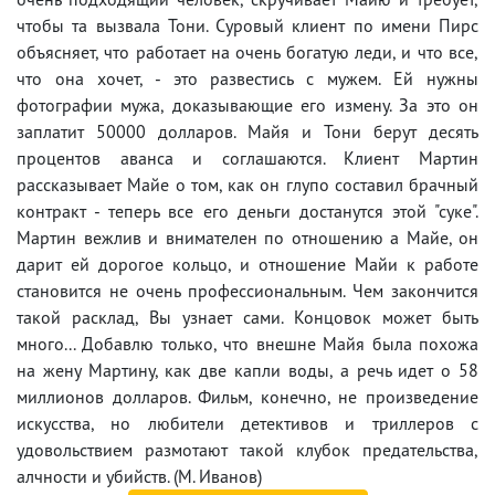
чтобы та вызвала Тони. Суровый клиент по имени Пирс
объясняет, что работает на очень богатую леди, и что все,
что она хочет, - это развестись с мужем. Ей нужны
фотографии мужа, доказывающие его измену. За это он
заплатит 50000 долларов. Майя и Тони берут десять
процентов аванса и соглашаются. Клиент Мартин
рассказывает Майе о том, как он глупо составил брачный
контракт - теперь все его деньги достанутся этой "суке".
Мартин вежлив и внимателен по отношению а Майе, он
дарит ей дорогое кольцо, и отношение Майи к работе
становится не очень профессиональным. Чем закончится
такой расклад, Вы узнает сами. Концовок может быть
много... Добавлю только, что внешне Майя была похожа
на жену Мартину, как две капли воды, а речь идет о 58
миллионов долларов. Фильм, конечно, не произведение
искусства, но любители детективов и триллеров с
удовольствием размотают такой клубок предательства,
алчности и убийств. (М. Иванов)