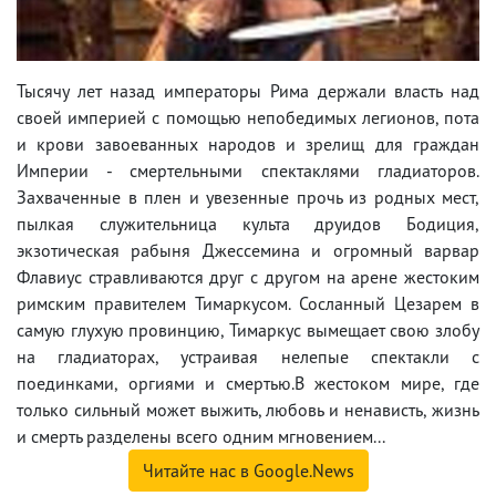
Тысячу лет назад императоры Рима держали власть над
своей империей с помощью непобедимых легионов, пота
и крови завоеванных народов и зрелищ для граждан
Империи - смертельными спектаклями гладиаторов.
Захваченные в плен и увезенные прочь из родных мест,
пылкая служительница культа друидов Бодиция,
экзотическая рабыня Джессемина и огромный варвар
Флавиус стравливаются друг с другом на арене жестоким
римским правителем Тимаркусом. Сосланный Цезарем в
самую глухую провинцию, Тимаркус вымещает свою злобу
на гладиаторах, устраивая нелепые спектакли с
поединками, оргиями и смертью.В жестоком мире, где
только сильный может выжить, любовь и ненависть, жизнь
и смерть разделены всего одним мгновением...
Читайте нас в Google.News