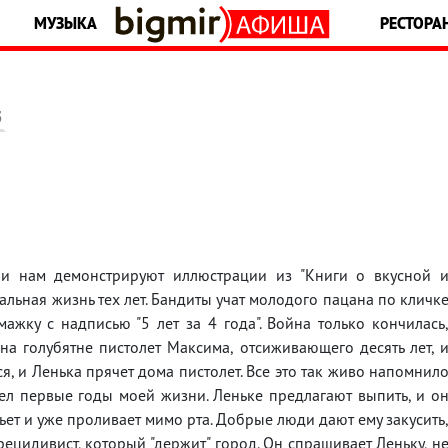
МУЗЫКА
РЕСТОРА
5
и нам демонстрируют иллюстрации из "Книги о вкусной 
альная жизнь тех лет. Бандиты учат молодого пацана по кличк
мажку с надписью "5 лет за 4 года". Война только кончилась
а голубятне пистолет Максима, отсиживающего десять лет, 
ся, и Ленька прячет дома пистолет. Все это так живо напомнил
л первые годы моей жизни. Леньке предлагают выпить, и о
ьет и уже проливает мимо рта. Добрые люди дают ему закусить
рецидивист, который "держит" город. Он спрашивает Леньку, н