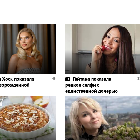
а Хоск показала
Гайтана показала
ворожденной
редкое селфи с
единственной дочерью