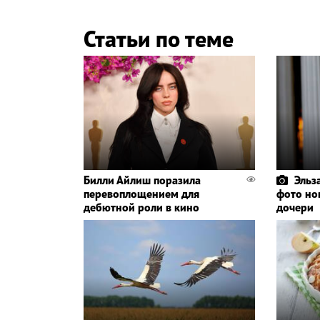
Статьи по теме
Билли Айлиш поразила
Эльз
перевоплощением для
фото но
дебютной роли в кино
дочери