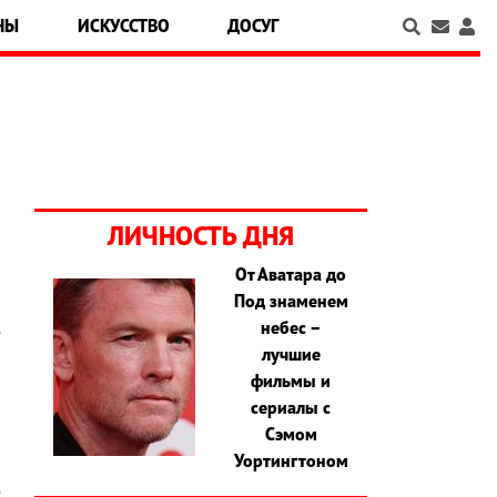
НЫ
ИСКУССТВО
ДОСУГ
ЛИЧНОСТЬ ДНЯ
От Аватара до
Под знаменем
и
небес –
е
лучшие
,
фильмы и
и
сериалы с
о
Сэмом
н
Уортингтоном
,
е