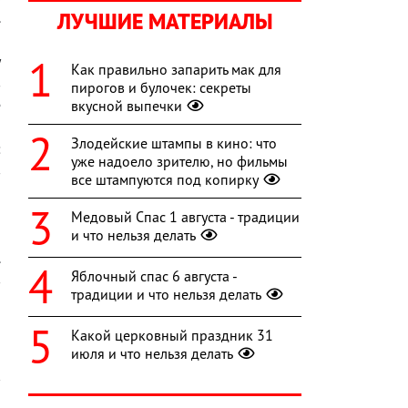
ЛУЧШИЕ МАТЕРИАЛЫ
.
а
у
Как правильно запарить мак для
в
пирогов и булочек: секреты
е
вкусной выпечки
и
Злодейские штампы в кино: что
:
уже надоело зрителю, но фильмы
в
все штампуются под копирку
я
и
Медовый Спас 1 августа - традиции
и что нельзя делать
,
.
Яблочный спас 6 августа -
в
традиции и что нельзя делать
Какой церковный праздник 31
июля и что нельзя делать