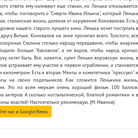
ного ответа ему наливают еще стакан, но Ленька отказывается
, чтобы поговорить о "Смерти Ивана Ильича", который Леньк
ная, сталинская жизнь, далекая от окружения Коновалова. Есть 
уровне нашего старого лучшего кино. Ленька хочет поступать 
 другу Витьке. Коновалов на зоне прочитал всего Толстого, вс
на похоронах Сталина столько народу передавили, чтобы анархи
бодили больше "бакланов", а не воров, чтобы народ кричал
рху хотят быть. Все, кажется, сулит Леньке воровскую жизнь, 
лов устраивает ему участие в первом ограблении, и становятс
 километром. Есть и вторая. Менты и комитетчики "прессуют" 
осы на своих подельников. Как сложится Ленькина жизнь
ами. Это по всем меркам очень хороший фильм. 100 баллов
а актеров. А сколько ностальгической, блатной романтики и 
оны властей! Настоятельно рекомендую. (М. Иванов)
йте нас в Google.News