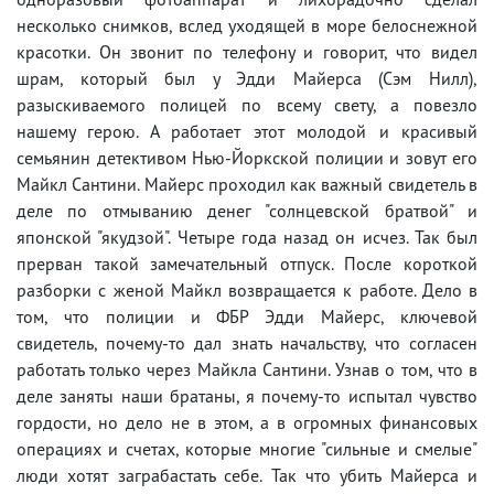
несколько снимков, вслед уходящей в море белоснежной
красотки. Он звонит по телефону и говорит, что видел
шрам, который был у Эдди Майерса (Сэм Нилл),
разыскиваемого полицей по всему свету, а повезло
нашему герою. А работает этот молодой и красивый
семьянин детективом Нью-Йоркской полиции и зовут его
Майкл Сантини. Майерс проходил как важный свидетель в
деле по отмыванию денег "солнцевской братвой" и
японской "якудзой". Четыре года назад он исчез. Так был
прерван такой замечательный отпуск. После короткой
разборки с женой Майкл возвращается к работе. Дело в
том, что полиции и ФБР Эдди Майерс, ключевой
свидетель, почему-то дал знать начальству, что согласен
работать только через Майкла Сантини. Узнав о том, что в
деле заняты наши братаны, я почему-то испытал чувство
гордости, но дело не в этом, а в огромных финансовых
операциях и счетах, которые многие "сильные и смелые"
люди хотят заграбастать себе. Так что убить Майерса и