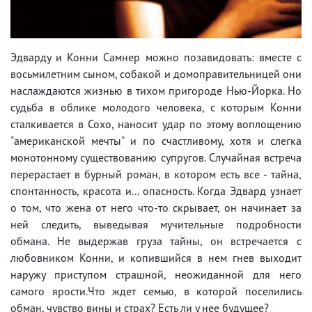
Эдварду и Конни Самнер можно позавидовать: вместе с
восьмилетним сыном, собакой и домоправительницей они
наслаждаются жизнью в тихом пригороде Нью-Йорка. Но
судьба в облике молодого человека, с которым Конни
сталкивается в Сохо, наносит удар по этому воплощению
"американской мечты" и по счастливому, хотя и слегка
монотонному существованию супругов. Случайная встреча
перерастает в бурный роман, в котором есть все - тайна,
спонтанность, красота и... опасность. Когда Эдвард узнает
о том, что жена от него что-то скрывает, он начинает за
ней следить, выведывая мучительные подробности
обмана. Не выдержав груза тайны, он встречается с
любовником Конни, и копившийся в нем гнев выходит
наружу приступом страшной, неожиданной для него
самого ярости.Что ждет семью, в которой поселились
обман, чувство вины и страх? Есть ли у нее будущее?