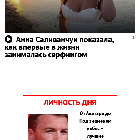
Анна Саливанчук показала,
как впервые в жизни
занималась серфингом
ЛИЧНОСТЬ ДНЯ
От Аватара до
Под знаменем
небес –
лучшие