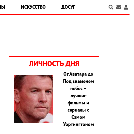
НЫ
ИСКУССТВО
ДОСУГ
ЛИЧНОСТЬ ДНЯ
От Аватара до
Под знаменем
небес –
лучшие
фильмы и
сериалы с
Сэмом
Уортингтоном