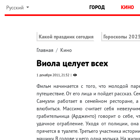
ГОРОД
КИНО
Русский
Какой праздник сегодня
Гороскопы 202
Главная
Кино
Виола целует всех
1 декабря 2011, 21:32
Фильм начинается с того, что молодой паре
путешествие. От его лица и пойдет рассказ. С
Самуэли работает в семейном ресторане, а 
влюбиться. Массимо считает себя невезучим
грабительница (Ардженто) говорит о себе, ч
удачное ограбление. Уходя от полиции, она
прячется в туалете. Третьего участника истори
машину. В голове у него одна музыка. На жизн