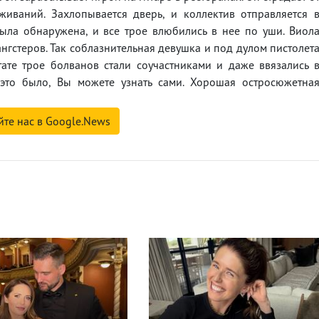
живаний. Захлопывается дверь, и коллектив отправляется 
была обнаружена, и все трое влюбились в нее по уши. Виол
нгстеров. Так соблазнительная девушка и под дулом пистолет
ьтате трое болванов стали соучастниками и даже ввязались 
это было, Вы можете узнать сами. Хорошая остросюжетна
йте нас в Google.News