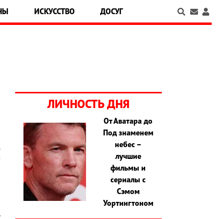
НЫ
ИСКУССТВО
ДОСУГ
ЛИЧНОСТЬ ДНЯ
От Аватара до
Под знаменем
в
небес –
д
лучшие
м
фильмы и
и
сериалы с
и
Сэмом
и
Уортингтоном
в
т