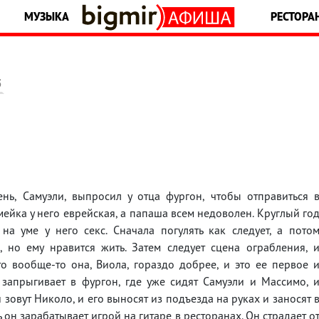
МУЗЫКА
РЕСТОРА
5
нь, Самуэли, выпросил у отца фургон, чтобы отправиться 
емейка у него еврейская, а папаша всем недоволен. Круглый го
на уме у него секс. Сначала погулять как следует, а пото
, но ему нравится жить. Затем следует сцена ограбления, 
то вообще-то она, Виола, гораздо добрее, и это ее первое 
 запрыгивает в фургон, где уже сидят Самуэли и Массимо, 
и зовут Николо, и его выносят из подъезда на руках и заносят 
ь он зарабатывает игрой на гитаре в ресторанах. Он страдает о