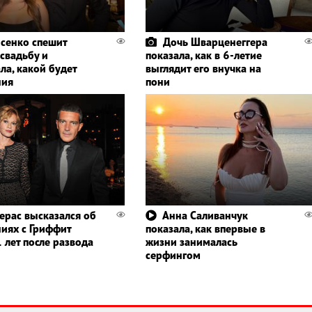
сенко спешит
Дочь Шварценеггера
 свадьбу и
показала, как в 6-летие
ла, какой будет
выглядит его внучка на
ния
пони
ерас высказался об
Анна Саливанчук
иях с Гриффит
показала, как впервые в
 лет после развода
жизни занималась
серфингом