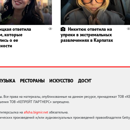
ицкая ответила
Никитюк ответила на
м, которые
упреки в экстремальных
лись о ее
развлечениях в Карпатах
ности
МУЗЫКА
РЕСТОРАНЫ
ИСКУССТВО
ДОСУГ
 Все права на материалы, опубликованные на данном ресурсе, принадлежат ТОВ «
решения ТОВ «КЕПРЕЙТ ПАРТНЕРС» запрещено.
 гиперссылка на
afisha.bigmir.net
обязательна.
ических произведений и/или аудиовизуальных произведений правообладателя Getty I