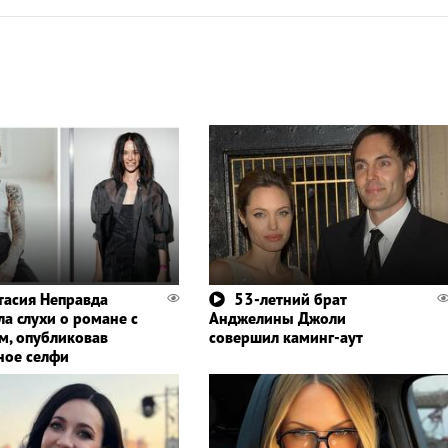
тасия Неправда
53-летний брат
ла слухи о романе с
Анджелины Джоли
м, опубликовав
совершил каминг-аут
ное селфи