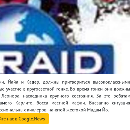
ами, Йайа и Кадер, должны притвориться высококлассным
ю участие в кругосветной гонке. Во время гонки они должн
 Леонора, наследника крупного состояния. За это ребята
мого Карлито, босса местной мафии. Внезапно ситуаци
ессиональных киллеров, нанятой жестокой Мадам Йо.
йте нас в Google.News