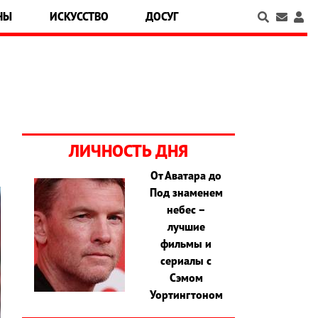
НЫ
ИСКУССТВО
ДОСУГ
ЛИЧНОСТЬ ДНЯ
От Аватара до
Под знаменем
небес –
лучшие
фильмы и
сериалы с
Сэмом
Уортингтоном