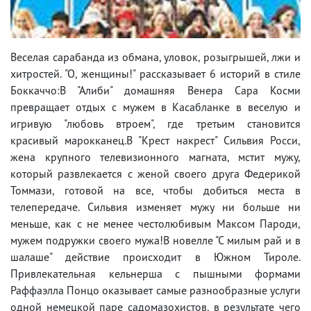
Веселая сарабанда из обмана, уловок, розыгрышей, лжи и
хитростей. "О, женщины!" рассказывает 6 историй в стиле
Боккаччо:В "Алиби" домашняя Венера Сара Косми
превращает отдых с мужем в Касабланке в веселую и
игривую "любовь втроем", где третьим становится
красивый марокканец.В "Крест накрест" Сильвия Росси,
жена крупного телевизионного магната, мстит мужу,
который развлекается с женой своего друга Федерикой
Томмази, готовой на все, чтобы добиться места в
телепередаче. Сильвия изменяет мужу ни больше ни
меньше, как с не менее честолюбивым Максом Пароди,
мужем подружки своего мужа!В новелле "С милым рай и в
шалаше" действие происходит в Южном Тироле.
Привлекательная кельнерша с пышными формами
Раффаэлла Понцо оказывает самые разнообразные услуги
одной немецкой паре садомазохистов, в результате чего