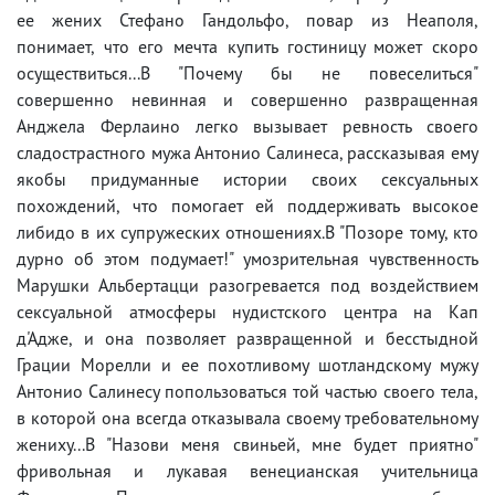
ее жених Стефано Гандольфо, повар из Неаполя,
понимает, что его мечта купить гостиницу может скоро
осуществиться...В "Почему бы не повеселиться"
совершенно невинная и совершенно развращенная
Анджела Ферлаино легко вызывает ревность своего
сладострастного мужа Антонио Салинеса, рассказывая ему
якобы придуманные истории своих сексуальных
похождений, что помогает ей поддерживать высокое
либидо в их супружеских отношениях.В "Позоре тому, кто
дурно об этом подумает!" умозрительная чувственность
Марушки Альбертацци разогревается под воздействием
сексуальной атмосферы нудистского центра на Кап
д'Адже, и она позволяет развращенной и бесстыдной
Грации Морелли и ее похотливому шотландскому мужу
Антонио Салинесу попользоваться той частью своего тела,
в которой она всегда отказывала своему требовательному
жениху...В "Назови меня свиньей, мне будет приятно"
фривольная и лукавая венецианская учительница