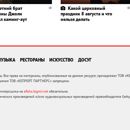
етний брат
Какой церковный
ины Джоли
праздник 8 августа и что
л каминг-аут
нельзя делать
МУЗЫКА
РЕСТОРАНЫ
ИСКУССТВО
ДОСУГ
 Все права на материалы, опубликованные на данном ресурсе, принадлежат ТОВ «
решения ТОВ «КЕПРЕЙТ ПАРТНЕРС» запрещено.
 гиперссылка на
afisha.bigmir.net
обязательна.
ических произведений и/или аудиовизуальных произведений правообладателя Getty I