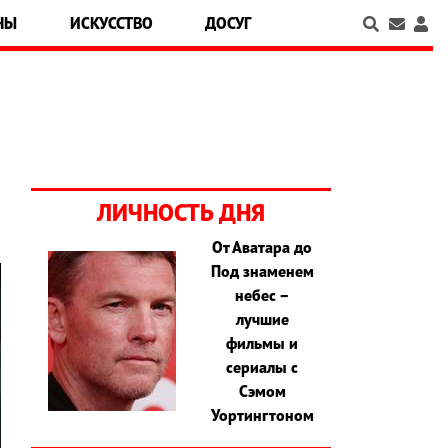
НЫ
ИСКУССТВО
ДОСУГ
ЛИЧНОСТЬ ДНЯ
От Аватара до
Под знаменем
небес –
лучшие
фильмы и
сериалы с
Сэмом
Уортингтоном