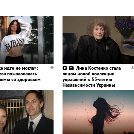
е идти не могла»:
Лина Костенко стала
ва пожаловалась
лицом новой коллекции
лемы со здоровьем
украшений к 35-летию
Независимости Украины