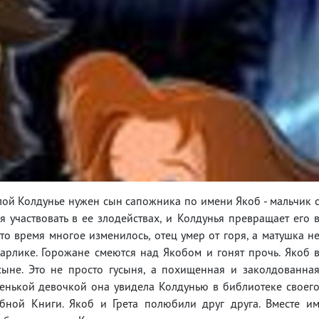
злой Колдунье нужен сын сапожника по имени Якоб - мальчик 
 участвовать в ее злодействах, и Колдунья превращает его 
это время многое изменилось, отец умер от горя, а матушка н
арлике. Горожане смеются над Якобом и гонят прочь. Якоб 
сыне. Это не просто гусыня, а похищенная и заколдованна
ленькой девочкой она увидела Колдунью в библиотеке своег
ебной Книги. Якоб и Грета полюбили друг друга. Вместе и