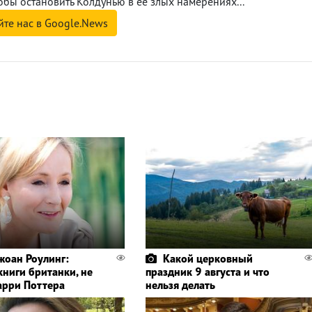
обы остановить Колдунью в ее злых намерениях...
йте нас в Google.News
жоан Роулинг:
Какой церковный
книги британки, не
праздник 9 августа и что
Гарри Поттера
нельзя делать