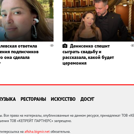
левская ответила
Денисенко спешит
ления подписчиков
сыграть свадьбу и
то она сделала
рассказала, какой будет
у
церемония
МУЗЫКА
РЕСТОРАНЫ
ИСКУССТВО
ДОСУГ
 Все права на материалы, опубликованные на данном ресурсе, принадлежат ТОВ «
решения ТОВ «КЕПРЕЙТ ПАРТНЕРС» запрещено.
 гиперссылка на
afisha.bigmir.net
обязательна.