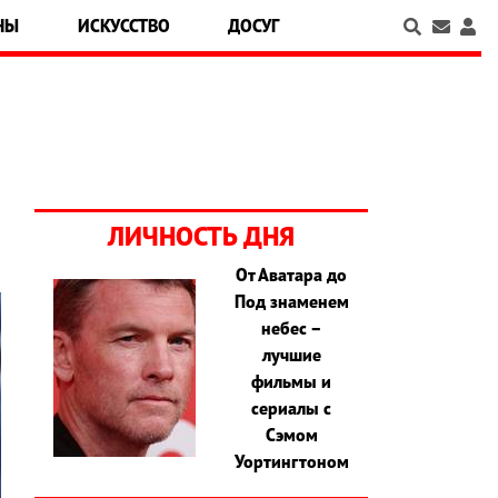
НЫ
ИСКУССТВО
ДОСУГ
ЛИЧНОСТЬ ДНЯ
От Аватара до
Под знаменем
небес –
лучшие
фильмы и
сериалы с
Сэмом
Уортингтоном