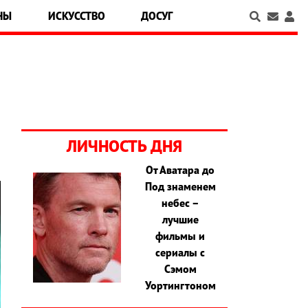
НЫ
ИСКУССТВО
ДОСУГ
ЛИЧНОСТЬ ДНЯ
От Аватара до
Под знаменем
небес –
лучшие
фильмы и
сериалы с
Сэмом
Уортингтоном