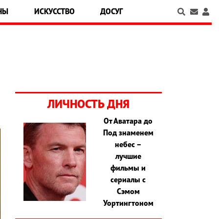
НЫ
ИСКУССТВО
ДОСУГ
ЛИЧНОСТЬ ДНЯ
От Аватара до
Под знаменем
небес –
лучшие
фильмы и
сериалы с
Сэмом
Уортингтоном