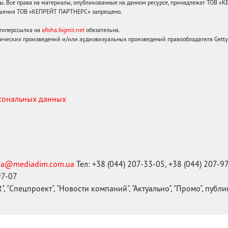
 Все права на материалы, опубликованные на данном ресурсе, принадлежат ТОВ «
решения ТОВ «КЕПРЕЙТ ПАРТНЕРС» запрещено.
 гиперссылка на
afisha.bigmir.net
обязательна.
ических произведений и/или аудиовизуальных произведений правообладателя Getty I
рсональных данных
ma@mediadim.com.ua
Тел: +38 (044) 207-33-05, +38 (044) 207-9
97-07
, "Спецпроект", "Новости компаний", "Актуально", "Промо", публ