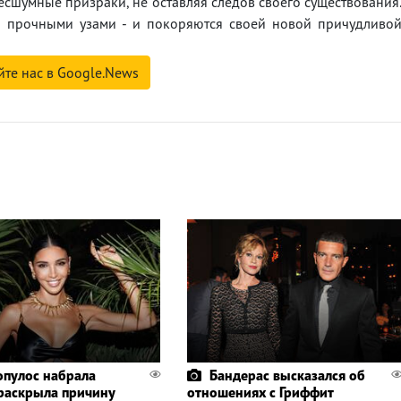
бесшумные призраки, не оставляя следов своего существования
ы прочными узами - и покоряются своей новой причудливо
йте нас в Google.News
пулос набрала
Бандерас высказался об
 раскрыла причину
отношениях с Гриффит