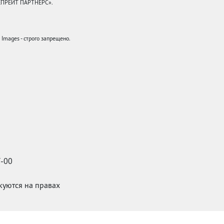
КЕПРЕЙТ ПАРТНЕРС».
mages - строго запрещено.
7-00
икуются на правах