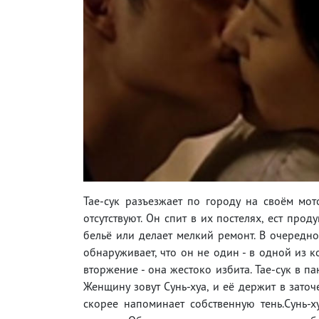
Тае-сук разъезжает по городу на своём мот
отсутствуют. Он спит в их постелях, ест прод
бельё или делает мелкий ремонт. В очередно
обнаруживает, что он не один - в одной из к
вторжение - она жестоко избита. Тае-сук в па
Женщину зовут Сунь-хуа, и её держит в зато
скорее напоминает собственную тень.Сунь-х