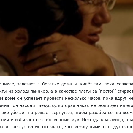
оцикле, залезает в богатые дома и живёт там, пока хозяев
укты из холодильников, а в качестве платы за "постой" стирае
м доме он успевает провести несколько часов, пока вдруг н
омнат он находит девушку, которая никак не реагирует на ег
нике убегает, но решает вернуться, чтобы разобраться во всём
чении и избивает её собственный муж. Некогда красавица, он
уа и Тае-сук вдруг осознают, что между ними есть духовно