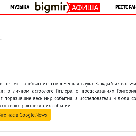
МУЗЫКА
РЕСТОРА
5
и не смогла объяснить современная наука. Каждый из восьм
и: о личном астрологе Гитлера, о предсказаниях Григори
ют поразившие весь мир события, а исследователи и люди с
т свою трактовку этих событий...
йте нас в Google.News