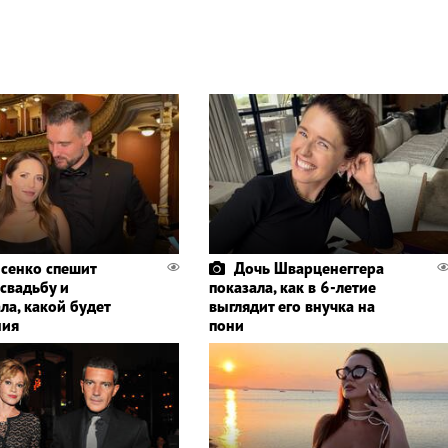
сенко спешит
Дочь Шварценеггера
 свадьбу и
показала, как в 6-летие
ла, какой будет
выглядит его внучка на
ния
пони