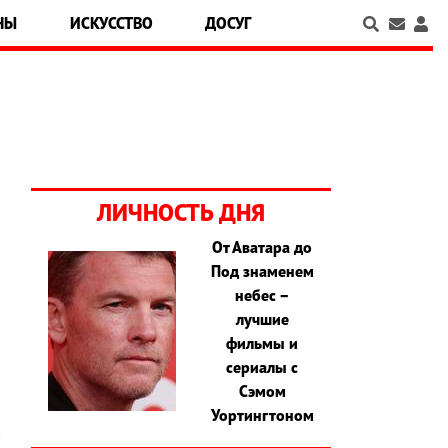
НЫ
ИСКУССТВО
ДОСУГ
ЛИЧНОСТЬ ДНЯ
От Аватара до
Под знаменем
и
небес –
я
лучшие
о
фильмы и
сериалы с
Сэмом
Уортингтоном