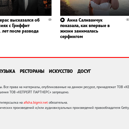
ерас высказался об
Анна Саливанчук
иях с Гриффит
показала, как впервые в
 лет после развода
жизни занималась
серфингом
МУЗЫКА
РЕСТОРАНЫ
ИСКУССТВО
ДОСУГ
 Все права на материалы, опубликованные на данном ресурсе, принадлежат ТОВ «
решения ТОВ «КЕПРЕЙТ ПАРТНЕРС» запрещено.
 гиперссылка на
afisha.bigmir.net
обязательна.
ических произведений и/или аудиовизуальных произведений правообладателя Getty I