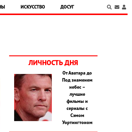
НЫ
ИСКУССТВО
ДОСУГ
ЛИЧНОСТЬ ДНЯ
От Аватара до
Под знаменем
небес –
лучшие
фильмы и
сериалы с
Сэмом
Уортингтоном