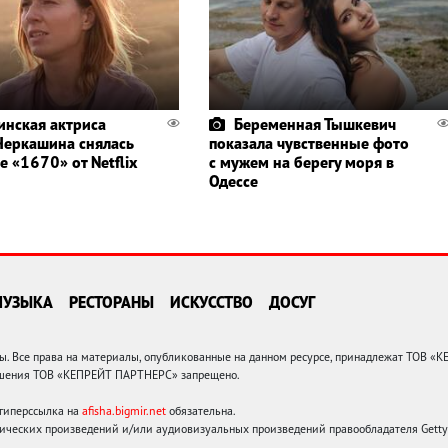
инская актриса
Беременная Тышкевич
Черкашина снялась
показала чувственные фото
е «1670» от Netflix
с мужем на берегу моря в
Одессе
МУЗЫКА
РЕСТОРАНЫ
ИСКУССТВО
ДОСУГ
 Все права на материалы, опубликованные на данном ресурсе, принадлежат ТОВ «
решения ТОВ «КЕПРЕЙТ ПАРТНЕРС» запрещено.
 гиперссылка на
afisha.bigmir.net
обязательна.
ических произведений и/или аудиовизуальных произведений правообладателя Getty I