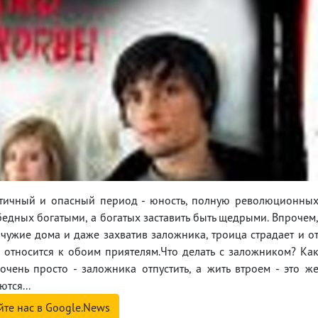
тичный и опасный период - юность, полную революционны
 бедных богатыми, а богатых заставить быть щедрыми. Впрочем
 чужие дома и даже захватив заложника, троица страдает и о
относится к обоим приятелям.Что делать с заложником? Ка
чень просто - заложника отпустить, а жить втроем - это ж
тся...
йте нас в Google.News