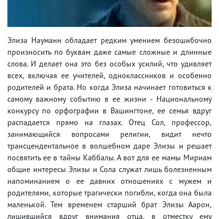
Элиза Науманн обладает редким умением безошибочно
произносить по буквам даже самые сложные и длинные
слова. И делает она это без особых усилий, что удивляет
всех, включая ее учителей, одноклассников и особенно
родителей и брата. Но когда Элиза начинает готовиться к
самому важному событию в ее жизни - Национальному
конкурсу по орфографии в Вашингтоне, ее семья вдруг
распадается прямо на глазах. Отец Сол, профессор,
занимающийся вопросами религии, видит нечто
трансцендентальное в волшебном даре Элизы и решает
посвятить ее в тайны Каббалы. А вот для ее мамы Мириам
общие интересы Элизы и Сола служат лишь болезненным
напоминанием о ее давних отношениях с мужем и
родителями, которые трагически погибли, когда она была
маленькой. Тем временем старший брат Элизы Аарон,
лишившийся вдруг внимания отца, в отместку ему