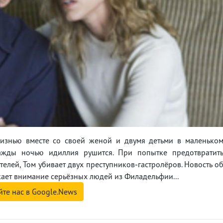
жизнью вместе со своей женой и двумя детьми в маленько
ажды ночью идиллия рушится. При попытке предотвратит
телей, Том убивает двух преступников-гастролёров. Новость о
екает внимание серьёзных людей из Филадельфии...
йте нас в Google.News