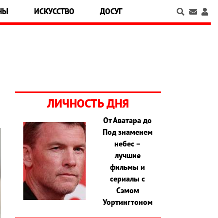
НЫ
ИСКУССТВО
ДОСУГ
ЛИЧНОСТЬ ДНЯ
От Аватара до
Под знаменем
небес –
лучшие
фильмы и
сериалы с
Сэмом
Уортингтоном