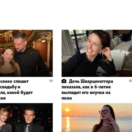
сенко спешит
Дочь Шварценеггера
 свадьбу и
показала, как в 6-летие
ла, какой будет
выглядит его внучка на
ния
пони