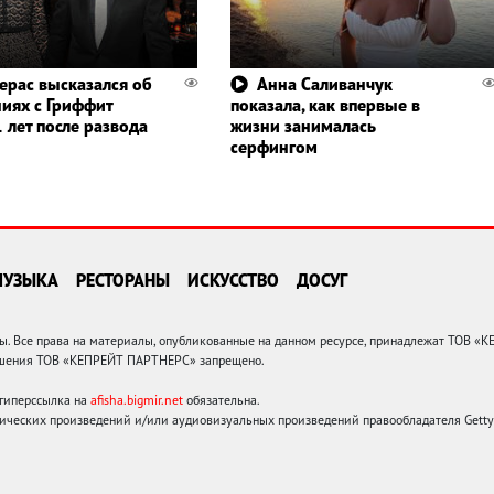
ерас высказался об
Анна Саливанчук
иях с Гриффит
показала, как впервые в
 лет после развода
жизни занималась
серфингом
МУЗЫКА
РЕСТОРАНЫ
ИСКУССТВО
ДОСУГ
 Все права на материалы, опубликованные на данном ресурсе, принадлежат ТОВ «
решения ТОВ «КЕПРЕЙТ ПАРТНЕРС» запрещено.
 гиперссылка на
afisha.bigmir.net
обязательна.
ических произведений и/или аудиовизуальных произведений правообладателя Getty I