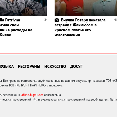
ia Petrivna
Внучка Ротару показала
етила свои
встречу с Жакмюсом в
чные расходы на
красном платье его
 Киеве
изготовления
МУЗЫКА
РЕСТОРАНЫ
ИСКУССТВО
ДОСУГ
 Все права на материалы, опубликованные на данном ресурсе, принадлежат ТОВ «
решения ТОВ «КЕПРЕЙТ ПАРТНЕРС» запрещено.
 гиперссылка на
afisha.bigmir.net
обязательна.
ических произведений и/или аудиовизуальных произведений правообладателя Getty I