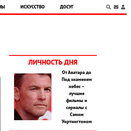
НЫ
ИСКУССТВО
ДОСУГ
ЛИЧНОСТЬ ДНЯ
От Аватара до
Под знаменем
небес –
лучшие
фильмы и
сериалы с
Сэмом
Уортингтоном