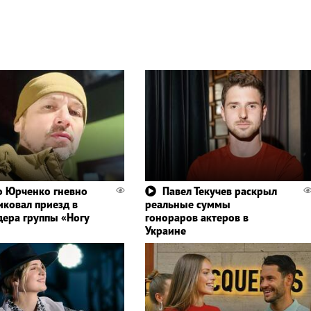
 Юрченко гневно
Павел Текучев раскрыл
иковал приезд в
реальные суммы
дера группы «Ногу
гонораров актеров в
Украине