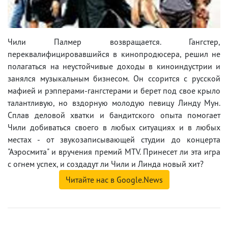
Чили Палмер возвращается. Гангстер,
переквалифицировавшийся в кинопродюсера, решил не
полагаться на неустойчивые доходы в киноиндустрии и
занялся музыкальным бизнесом. Он ссорится с русской
мафией и рэпперами-гангстерами и берет под свое крыло
талантливую, но вздорную молодую певицу Линду Мун.
Сплав деловой хватки и бандитского опыта помогает
Чили добиваться своего в любых ситуациях и в любых
местах - от звукозаписывающей студии до концерта
"Аэросмита" и вручения премий MTV. Принесет ли эта игра
с огнем успех, и создадут ли Чили и Линда новый хит?
Читайте нас в Google.News