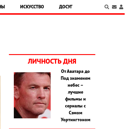
НЫ
ИСКУССТВО
ДОСУГ
ЛИЧНОСТЬ ДНЯ
От Аватара до
Под знаменем
небес –
лучшие
фильмы и
сериалы с
Сэмом
Уортингтоном