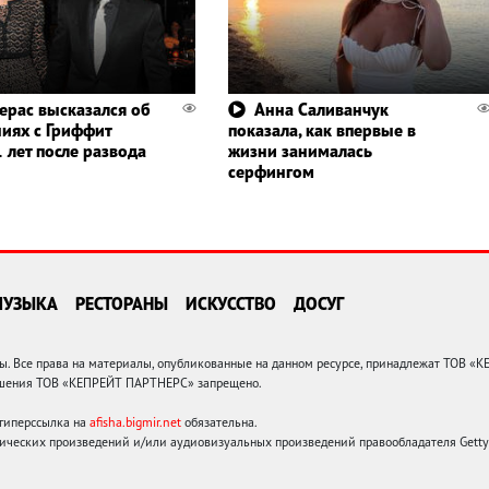
ерас высказался об
Анна Саливанчук
иях с Гриффит
показала, как впервые в
 лет после развода
жизни занималась
серфингом
МУЗЫКА
РЕСТОРАНЫ
ИСКУССТВО
ДОСУГ
 Все права на материалы, опубликованные на данном ресурсе, принадлежат ТОВ «
решения ТОВ «КЕПРЕЙТ ПАРТНЕРС» запрещено.
 гиперссылка на
afisha.bigmir.net
обязательна.
ических произведений и/или аудиовизуальных произведений правообладателя Getty I