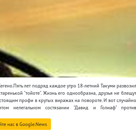
ено.Пять лет подряд каждое утро 18-летний Такуми развози
таренькой "тойоте". Жизнь его однообразна, друзья не блещу
настоящим профи в крутых виражах на повороте. И вот случайн
итом нелегальном состязании "Давид и Голиаф" проти
йте нас в Google.News