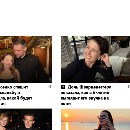
сенко спешит
Дочь Шварценеггера
 свадьбу и
показала, как в 6-летие
ла, какой будет
выглядит его внучка на
ния
пони