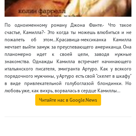
По одноименному роману Джона Фанте.- Что такое
счастье, Камилла?- Это когда ты можешь влюбиться и не
пожалеть об этом...Красавица-мексиканка Камилла
мечтает выйти замуж за преуспевающего американца. Она
планомерно идет к своей цели, заводя нужные
знакомства. Однажды Камилла встречает начинающего
итальянского писателя, эмигранта Артуро. Как у всякого
порядочного мужчины, у Артуро есть свой "скелет в шкафу"
в виде привлекательной голубоглазой блондинки. Но
любовь уже, как вихрь, ворвалась в сердце Камиллы...
Читайте нас в Google.News