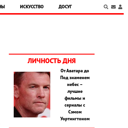
НЫ
ИСКУССТВО
ДОСУГ
ЛИЧНОСТЬ ДНЯ
От Аватара до
Под знаменем
н
небес –
я
лучшие
о
фильмы и
сериалы с
Сэмом
Уортингтоном