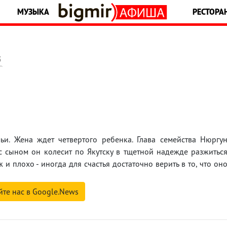
МУЗЫКА
РЕСТОРА
5
и. Жена ждет четвертого ребенка. Глава семейства Нюргу
 с сыном он колесит по Якутску в тщетной надежде разжитьс
ж и плохо - иногда для счастья достаточно верить в то, что он
йте нас в Google.News