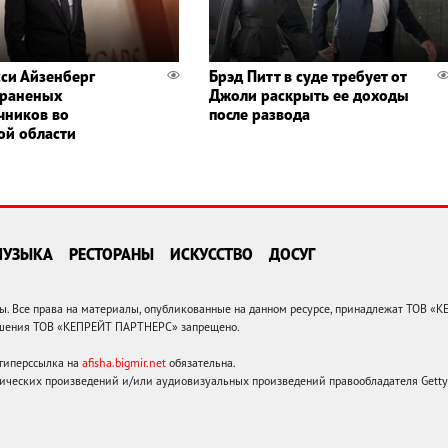
си Айзенберг
Брэд Питт в суде требует от
 раненых
Джоли раскрыть ее доходы
чников во
после развода
ой области
МУЗЫКА
РЕСТОРАНЫ
ИСКУССТВО
ДОСУГ
 Все права на материалы, опубликованные на данном ресурсе, принадлежат ТОВ «
решения ТОВ «КЕПРЕЙТ ПАРТНЕРС» запрещено.
 гиперссылка на
afisha.bigmir.net
обязательна.
ических произведений и/или аудиовизуальных произведений правообладателя Getty I