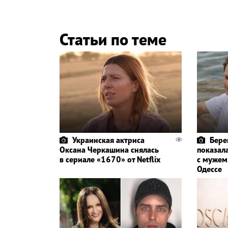
Статьи по теме
Украинская актриса
Бере
Оксана Черкашина снялась
показал
в сериале «1670» от Netflix
с мужем
Одессе