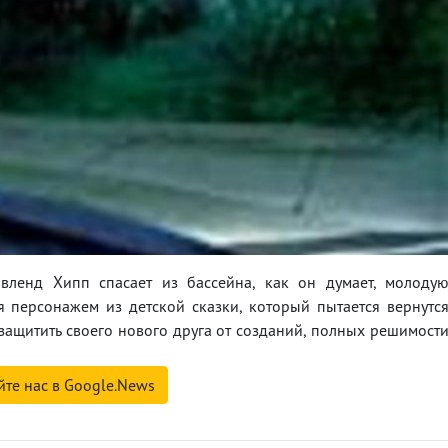
ленд Хипп спасает из бассейна, как он думает, молоду
 персонажем из детской сказки, который пытается вернутс
ащитить своего нового друга от созданий, полных решимост
йте нас в Google.News