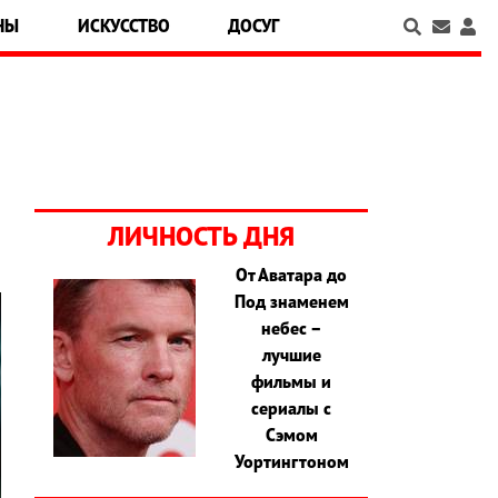
НЫ
ИСКУССТВО
ДОСУГ
ЛИЧНОСТЬ ДНЯ
От Аватара до
Под знаменем
небес –
лучшие
фильмы и
сериалы с
Сэмом
Уортингтоном