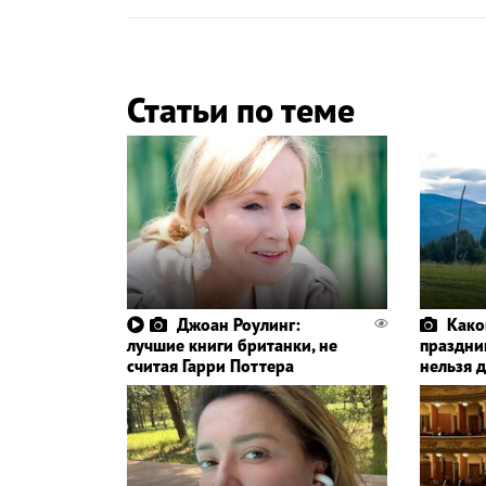
Статьи по теме
Джоан Роулинг:
Како
лучшие книги британки, не
праздник
считая Гарри Поттера
нельзя 