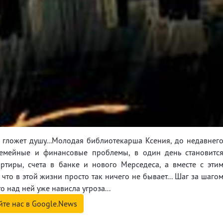
 гложет душу...Молодая библиотекарша Ксения, до недавнег
емейные и финансовые проблемы, в один день становитс
ртиры, счета в банке и нового Мерседеса, а вместе с эти
что в этой жизни просто так ничего не бывает... Шаг за шаго
о над ней уже нависла угроза...
йте нас в Google.News