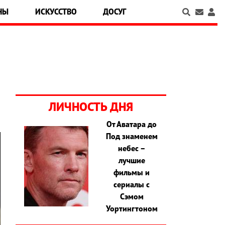
НЫ
ИСКУССТВО
ДОСУГ
ЛИЧНОСТЬ ДНЯ
От Аватара до
Под знаменем
небес –
лучшие
фильмы и
сериалы с
Сэмом
Уортингтоном