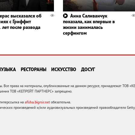
ерас высказался об
Анна Саливанчук
иях с Гриффит
показала, как впервые в
 лет после развода
жизни занималась
серфингом
МУЗЫКА
РЕСТОРАНЫ
ИСКУССТВО
ДОСУГ
 Все права на материалы, опубликованные на данном ресурсе, принадлежат ТОВ «
решения ТОВ «КЕПРЕЙТ ПАРТНЕРС» запрещено.
 гиперссылка на
afisha.bigmir.net
обязательна.
ических произведений и/или аудиовизуальных произведений правообладателя Getty I