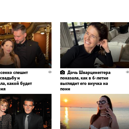
сенко спешит
Дочь Шварценеггера
 свадьбу и
показала, как в 6-летие
ла, какой будет
выглядит его внучка на
ния
пони