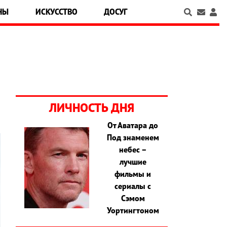
НЫ
ИСКУССТВО
ДОСУГ
ЛИЧНОСТЬ ДНЯ
От Аватара до
Под знаменем
небес –
лучшие
фильмы и
сериалы с
Сэмом
Уортингтоном