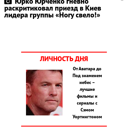
Юрко Юрченко гневно
раскритиковал приезд в Киев
лидера группы «Ногу свело!»
ЛИЧНОСТЬ ДНЯ
От Аватара до
Под знаменем
небес –
лучшие
фильмы и
сериалы с
Сэмом
Уортингтоном