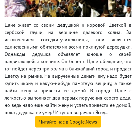
Цане живет со своим дедушкой и коровой Цветкой в
сербской глуши, на вершине далекого холма. За
исключением соседки-учительницы, они являются
единственными обитателями всеми покинутой деревушки.
Однажды дедушка объявляет юноше о своей
надвигающейся кончине. Он берет с Цане обещание, что
тот пойдет через три холма в ближайший город и продаст
Цветку на рынке. На вырученные деньги ему надо будет
купить икону и какую-нибудь памятную вещицу, а также
найти жену и привести ее домой. В городе Цане с
легкостью выполняет два первых поручения своего деда,
но ведь надо еще найти жену и успеть привести ее домой,
пока дедушка не умер! И тут он встречает Ясну…
Читайте нас в Google.News