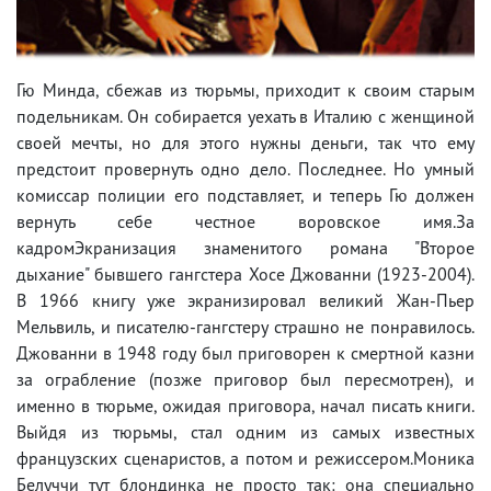
Гю Минда, сбежав из тюрьмы, приходит к своим старым
подельникам. Он собирается уехать в Италию с женщиной
своей мечты, но для этого нужны деньги, так что ему
предстоит провернуть одно дело. Последнее. Но умный
комиссар полиции его подставляет, и теперь Гю должен
вернуть себе честное воровское имя.За
кадромЭкранизация знаменитого романа "Второе
дыхание" бывшего гангстера Хосе Джованни (1923-2004).
В 1966 книгу уже экранизировал великий Жан-Пьер
Мельвиль, и писателю-гангстеру страшно не понравилось.
Джованни в 1948 году был приговорен к смертной казни
за ограбление (позже приговор был пересмотрен), и
именно в тюрьме, ожидая приговора, начал писать книги.
Выйдя из тюрьмы, стал одним из самых известных
французских сценаристов, а потом и режиссером.Моника
Белуччи тут блондинка не просто так: она специально