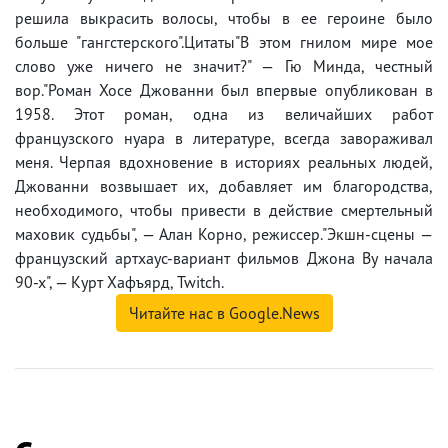
решила выкрасить волосы, чтобы в ее героине было
больше "гангстерского".Цитаты"В этом гнилом мире мое
слово уже ничего не значит?" — Гю Минда, честный
вор."Роман Хосе Джованни был впервые опубликован в
1958. Этот роман, одна из величайших работ
французского нуара в литературе, всегда завораживал
меня. Черпая вдохновение в историях реальных людей,
Джованни возвышает их, добавляет им благородства,
необходимого, чтобы привести в действие смертельный
маховик судьбы", — Алан Корно, режиссер."Экшн-сцены —
французский артхаус-вариант фильмов Джона Ву начала
90-х", — Курт Хафъярд, Twitch.
Читайте нас в Google.News