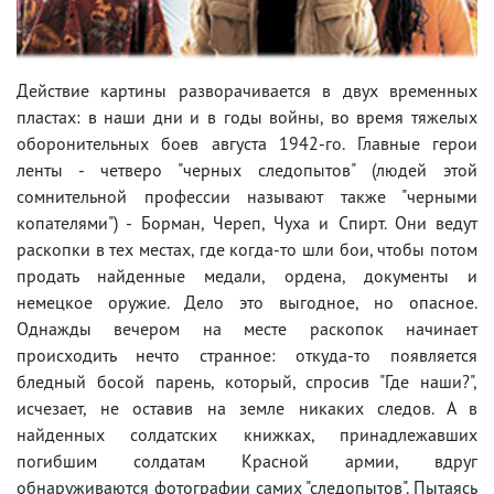
Действие картины разворачивается в двух временных
пластах: в наши дни и в годы войны, во время тяжелых
оборонительных боев августа 1942-го. Главные герои
ленты - четверо "черных следопытов" (людей этой
сомнительной профессии называют также "черными
копателями") - Борман, Череп, Чуха и Спирт. Они ведут
раскопки в тех местах, где когда-то шли бои, чтобы потом
продать найденные медали, ордена, документы и
немецкое оружие. Дело это выгодное, но опасное.
Однажды вечером на месте раскопок начинает
происходить нечто странное: откуда-то появляется
бледный босой парень, который, спросив "Где наши?",
исчезает, не оставив на земле никаких следов. А в
найденных солдатских книжках, принадлежавших
погибшим солдатам Красной армии, вдруг
обнаруживаются фотографии самих "следопытов". Пытаясь