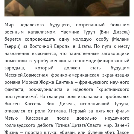
Мир недалекого будущего, потрепанный большим
военным катаклизмом. Наемник Туруп (Вин Дизель)
берется сопровождать одну молодую особу (Мелани
Тьерри) из Восточной Европы в Штаты. По пути к месту
назначения выясняется, что таинственные заговорщики
поместили в утробу женщины генномодифицированный
зародыш, который должен стать будущим
Мессией.Совместная франко-американская экранизация
романа Мориса Жоржа Дантека — французского научного
фантаста, рок-журналиста и идеолога "христианского
постгуманизма". На главную роль изначально пробовался
Винсен Кассель. Вин Дизель, исполнивший Турупа,
отказался от роли Хитмана. Первый за пять лет фильм
Мэтью Кассовица после довольно неудачного
голливудского дебюта "Готика".Цитата"Спасти мир. Зачем?
Жизнь — простая штука: убивай, или будешь убит. Закон