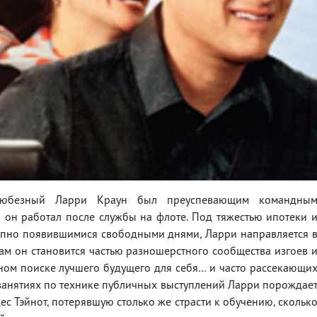
любезный Ларри Краун был преуспевающим командны
 он работал после службы на флоте. Под тяжестью ипотеки 
незапно появившимися свободными днями, Ларри направляется 
Там он становится частью разношерстного сообщества изгоев 
ном поиске лучшего будущего для себя… и часто рассекающи
 занятиях по технике публичных выступлений Ларри порождае
с Тэйнот, потерявшую столько же страсти к обучению, скольк