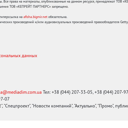
 Все права на материалы, опубликованные на данном ресурсе, принадлежат ТОВ «
решения ТОВ «КЕПРЕЙТ ПАРТНЕРС» запрещено.
 гиперссылка на
afisha.bigmir.net
обязательна.
ических произведений и/или аудиовизуальных произведений правообладателя Getty I
рсональных данных
ma@mediadim.com.ua
Тел: +38 (044) 207-33-05, +38 (044) 207-9
97-07
, "Спецпроект", "Новости компаний", "Актуально", "Промо", публ