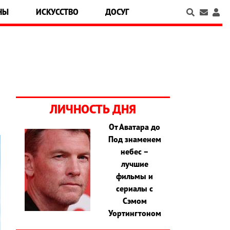
НЫ
ИСКУССТВО
ДОСУГ
ЛИЧНОСТЬ ДНЯ
От Аватара до
Под знаменем
небес –
лучшие
фильмы и
сериалы с
Сэмом
Уортингтоном