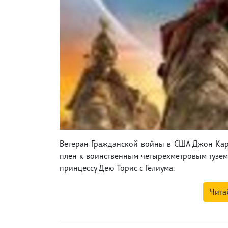
Ветеран Гражданской войны в США Джон Карт
плен к воинственным четырехметровым туземца
принцессу Дею Торис с Гелиума.
Чита