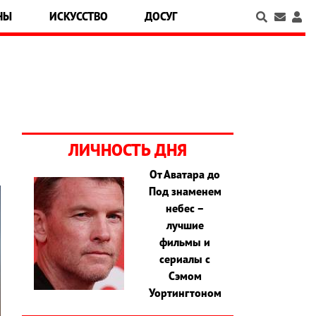
НЫ
ИСКУССТВО
ДОСУГ
ЛИЧНОСТЬ ДНЯ
От Аватара до
Под знаменем
небес –
лучшие
фильмы и
сериалы с
Сэмом
Уортингтоном