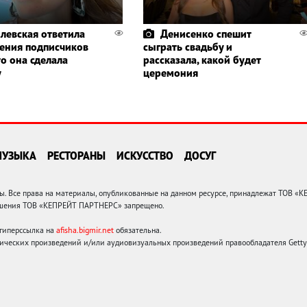
левская ответила
Денисенко спешит
ления подписчиков
сыграть свадьбу и
то она сделала
рассказала, какой будет
у
церемония
МУЗЫКА
РЕСТОРАНЫ
ИСКУССТВО
ДОСУГ
 Все права на материалы, опубликованные на данном ресурсе, принадлежат ТОВ «
решения ТОВ «КЕПРЕЙТ ПАРТНЕРС» запрещено.
 гиперссылка на
afisha.bigmir.net
обязательна.
ических произведений и/или аудиовизуальных произведений правообладателя Getty I