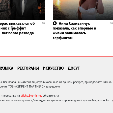
ерас высказался об
Анна Саливанчук
иях с Гриффит
показала, как впервые в
 лет после развода
жизни занималась
серфингом
МУЗЫКА
РЕСТОРАНЫ
ИСКУССТВО
ДОСУГ
 Все права на материалы, опубликованные на данном ресурсе, принадлежат ТОВ «
решения ТОВ «КЕПРЕЙТ ПАРТНЕРС» запрещено.
 гиперссылка на
afisha.bigmir.net
обязательна.
ических произведений и/или аудиовизуальных произведений правообладателя Getty I