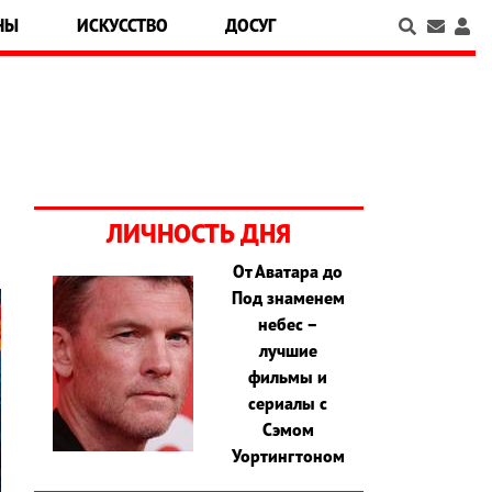
НЫ
ИСКУССТВО
ДОСУГ
ЛИЧНОСТЬ ДНЯ
От Аватара до
Под знаменем
небес –
лучшие
фильмы и
сериалы с
Сэмом
Уортингтоном