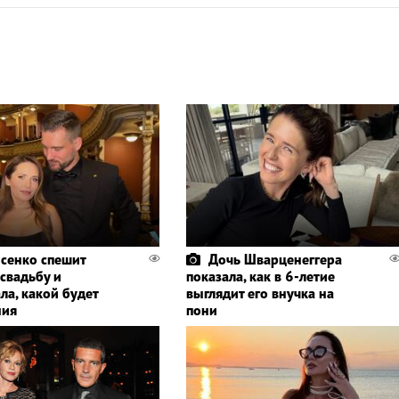
сенко спешит
Дочь Шварценеггера
 свадьбу и
показала, как в 6-летие
ла, какой будет
выглядит его внучка на
ния
пони