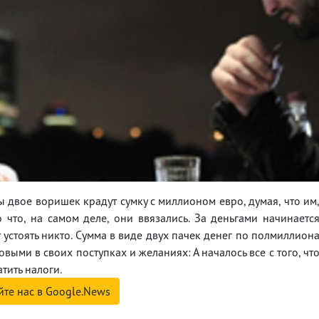
 двое воришек крадут сумку с миллионом евро, думая, что им
о что, на самом деле, они ввязались. За деньгами начинаетс
устоять никто. Сумма в виде двух пачек денег по полмиллион
ыми в своих поступках и желаниях: А началось все с того, чт
тить налоги.
йте нас в Google.News