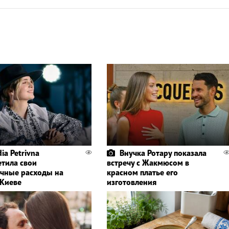
ia Petrivna
Внучка Ротару показала
етила свои
встречу с Жакмюсом в
чные расходы на
красном платье его
 Киеве
изготовления