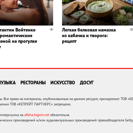
тантин Войтенко
Легкая белковая намазка
 романтические
из кабачка и творога:
женой на прогулке
рецепт
у
МУЗЫКА
РЕСТОРАНЫ
ИСКУССТВО
ДОСУГ
 Все права на материалы, опубликованные на данном ресурсе, принадлежат ТОВ «
решения ТОВ «КЕПРЕЙТ ПАРТНЕРС» запрещено.
 гиперссылка на
afisha.bigmir.net
обязательна.
ических произведений и/или аудиовизуальных произведений правообладателя Getty I