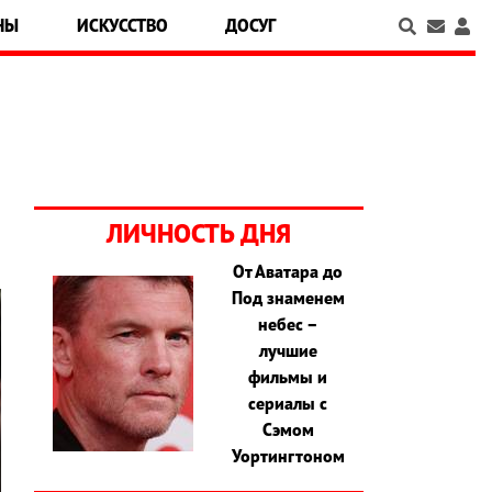
НЫ
ИСКУССТВО
ДОСУГ
ЛИЧНОСТЬ ДНЯ
От Аватара до
Под знаменем
небес –
лучшие
фильмы и
сериалы с
Сэмом
Уортингтоном