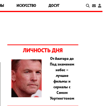
НЫ
ИСКУССТВО
ДОСУГ
ЛИЧНОСТЬ ДНЯ
От Аватара до
Под знаменем
небес –
лучшие
фильмы и
сериалы с
Сэмом
Уортингтоном