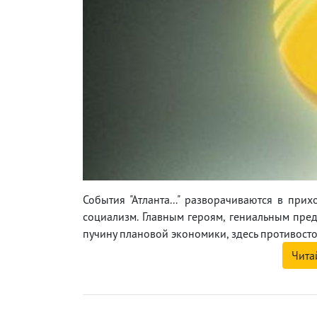
События "Атланта..." разворачиваются в при
социализм. Главным героям, гениальным пре
пучину плановой экономики, здесь противост
Чита