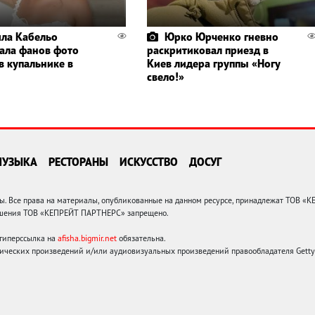
ла Кабельо
Юрко Юрченко гневно
ала фанов фото
раскритиковал приезд в
в купальнике в
Киев лидера группы «Ногу
свело!»
МУЗЫКА
РЕСТОРАНЫ
ИСКУССТВО
ДОСУГ
 Все права на материалы, опубликованные на данном ресурсе, принадлежат ТОВ «
решения ТОВ «КЕПРЕЙТ ПАРТНЕРС» запрещено.
 гиперссылка на
afisha.bigmir.net
обязательна.
ических произведений и/или аудиовизуальных произведений правообладателя Getty I