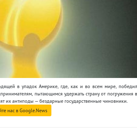
ходящей в упадок Америке, где, как и во всем мире, победи
дпринимателям, пытающимся удержать страну от погружения 
оят их антиподы — бездарные государственные чиновники.
йте нас в Google.News