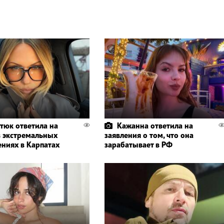
тюк ответила на
Кажанна ответила на
в экстремальных
заявления о том, что она
ениях в Карпатах
зарабатывает в РФ