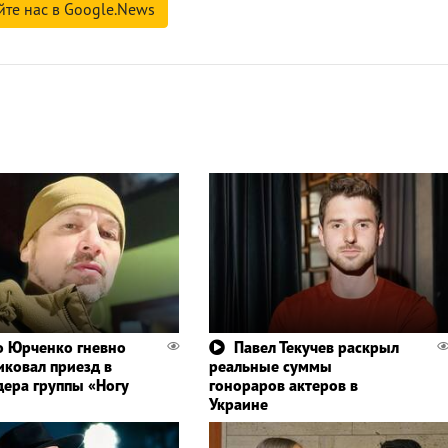
йте нас в Google.News
 Юрченко гневно
Павел Текучев раскрыл
иковал приезд в
реальные суммы
дера группы «Ногу
гонораров актеров в
Украине