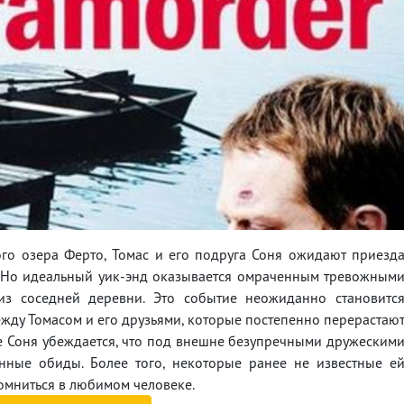
го озера Ферто, Томас и его подруга Соня ожидают приезд
. Но идеальный уик-энд оказывается омраченным тревожным
из соседней деревни. Это событие неожиданно становитс
жду Томасом и его друзьями, которые постепенно перерастаю
е Соня убеждается, что под внешне безупречными дружеским
нные обиды. Более того, некоторые ранее не известные е
сомниться в любимом человеке.