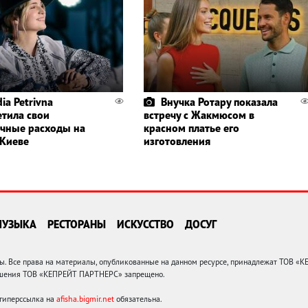
ia Petrivna
Внучка Ротару показала
етила свои
встречу с Жакмюсом в
чные расходы на
красном платье его
 Киеве
изготовления
МУЗЫКА
РЕСТОРАНЫ
ИСКУССТВО
ДОСУГ
 Все права на материалы, опубликованные на данном ресурсе, принадлежат ТОВ «
решения ТОВ «КЕПРЕЙТ ПАРТНЕРС» запрещено.
 гиперссылка на
afisha.bigmir.net
обязательна.