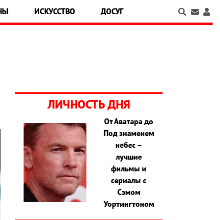
НЫ
ИСКУССТВО
ДОСУГ
ЛИЧНОСТЬ ДНЯ
От Аватара до
Под знаменем
небес –
лучшие
фильмы и
сериалы с
Сэмом
Уортингтоном