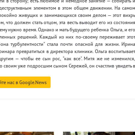
йти в сторону; есть любимое и немодное занятие — собирать 
я деструктивным элементом в этом общем движении. На само
 спокойно живущих и занимающихся своим делом — этот вихр
м, что должен стать отцом, эта весть выводит его из состояни
 ему нужно время. Однако и мать будущего ребенка Ольга, и ег
дленных решений. Каждый из них по-своему переживает это
Зона турбулентности" стала почти опасной для жизни. Ирин
еринара превратиться в директора клиники. Ольга воспитывае
угим — чтобы ее сын рос, "как все". Митя же не изменился
со своим уже подросшим сыном Сережей, он счастлив увидеть 
йте нас в Google.News