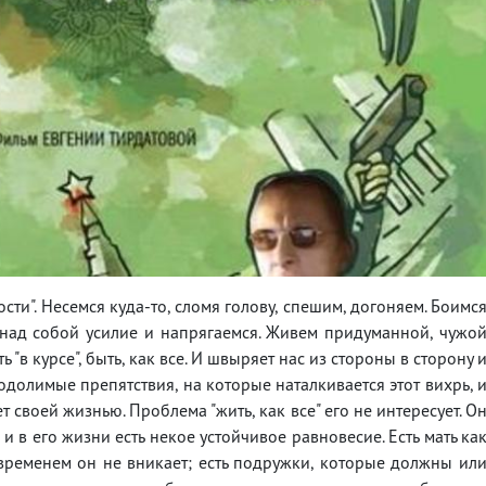
сти". Несемся куда-то, сломя голову, спешим, догоняем. Боимс
ем над собой усилие и напрягаемся. Живем придуманной, чужо
ь "в курсе", быть, как все. И швыряет нас из стороны в сторону 
еодолимые препятствия, на которые наталкивается этот вихрь, 
т своей жизнью. Проблема "жить, как все" его не интересует. О
 и в его жизни есть некое устойчивое равновесие. Есть мать ка
 временем он не вникает; есть подружки, которые должны ил