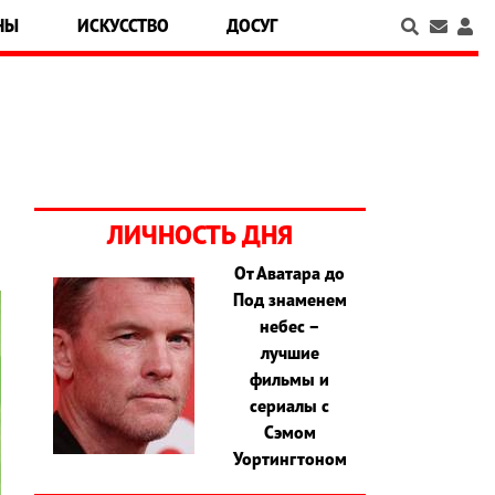
НЫ
ИСКУССТВО
ДОСУГ
ЛИЧНОСТЬ ДНЯ
От Аватара до
Под знаменем
небес –
лучшие
фильмы и
сериалы с
Сэмом
Уортингтоном