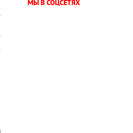
и
МЫ В СОЦСЕТЯХ
м
ь
я
о
т
а
т
,
в