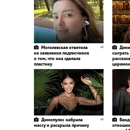
Могилевская ответила
Дени
на заявления подписчиков
сыграть
о том, что она сделала
рассказа
пластику
церемо
Димопулос набрала
Банд
массу и раскрыла причину
отношен