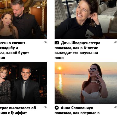
сенко спешит
Дочь Шварценеггера
 свадьбу и
показала, как в 6-летие
ла, какой будет
выглядит его внучка на
ния
пони
ерас высказался об
Анна Саливанчук
иях с Гриффит
показала, как впервые в