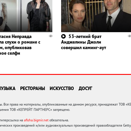
тасия Неправда
53-летний брат
ла слухи о романе с
Анджелины Джоли
м, опубликовав
совершил каминг-аут
ное селфи
МУЗЫКА
РЕСТОРАНЫ
ИСКУССТВО
ДОСУГ
 Все права на материалы, опубликованные на данном ресурсе, принадлежат ТОВ «
решения ТОВ «КЕПРЕЙТ ПАРТНЕРС» запрещено.
 гиперссылка на
afisha.bigmir.net
обязательна.
ических произведений и/или аудиовизуальных произведений правообладателя Getty I