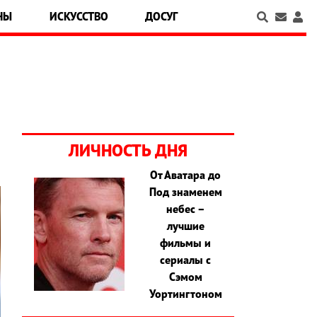
НЫ
ИСКУССТВО
ДОСУГ
ЛИЧНОСТЬ ДНЯ
От Аватара до
Под знаменем
небес –
лучшие
фильмы и
сериалы с
Сэмом
Уортингтоном