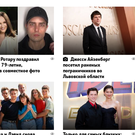
 Ротару поздравил
Джесси Айзенберг
 79-летие,
посетил раненых
в совместное фото
пограничников во
Львовской области
а и Дэвид снова
Только для самых близких: