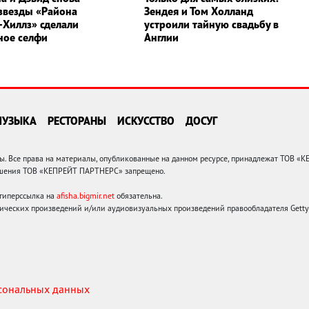
 звезды «Района
Зендея и Том Холланд
-Хиллз» сделали
устроили тайную свадьбу в
ное селфи
Англии
МУЗЫКА
РЕСТОРАНЫ
ИСКУССТВО
ДОСУГ
 Все права на материалы, опубликованные на данном ресурсе, принадлежат ТОВ «
решения ТОВ «КЕПРЕЙТ ПАРТНЕРС» запрещено.
 гиперссылка на
afisha.bigmir.net
обязательна.
ических произведений и/или аудиовизуальных произведений правообладателя Getty I
рсональных данных