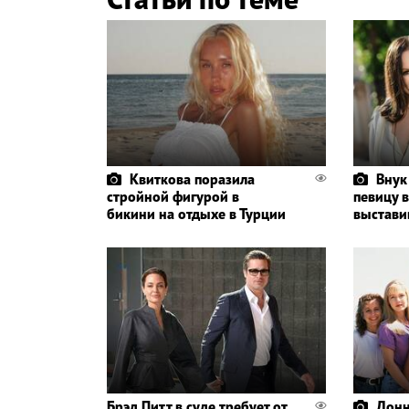
Квиткова поразила
Внук
стройной фигурой в
певицу в
бикини на отдыхе в Турции
выстави
Брэд Питт в суде требует от
Донн