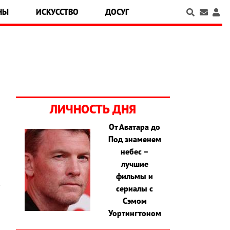
НЫ
ИСКУССТВО
ДОСУГ
ЛИЧНОСТЬ ДНЯ
От Аватара до
Под знаменем
небес –
лучшие
фильмы и
сериалы с
Сэмом
Уортингтоном