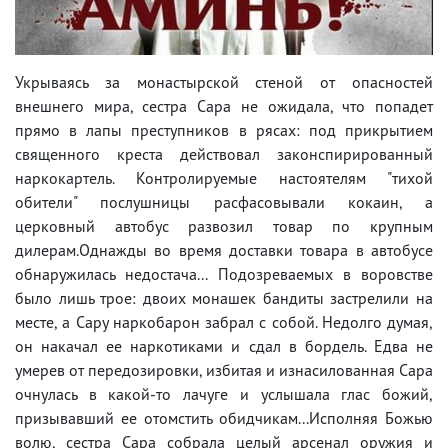
Укрываясь за монастырской стеной от опасностей
внешнего мира, сестра Сара не ожидала, что попадет
прямо в лапы преступников в рясах: под прикрытием
священного креста действовал законспирированный
наркокартель. Контролируемые настоятелям "тихой
обители" послушницы расфасовывали кокаин, а
церковный автобус развозил товар по крупным
дилерам.Однажды во время доставки товара в автобусе
обнаружилась недостача... Подозреваемых в воровстве
было лишь трое: двоих монашек бандиты застрелили на
месте, а Сару наркобарон забрал с собой. Недолго думая,
он накачал ее наркотиками и сдал в бордель. Едва не
умерев от передозировки, избитая и изнасилованная Сара
очнулась в какой-то лачуге и услышала глас божий,
призывавший ее отомстить обидчикам...Исполняя Божью
волю, сестра Сара собрала целый арсенал оружия и