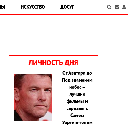
НЫ
ИСКУССТВО
ДОСУГ
ЛИЧНОСТЬ ДНЯ
От Аватара до
Под знаменем
а
небес –
т
лучшие
я
фильмы и
и
сериалы с
й
Сэмом
у
Уортингтоном
й