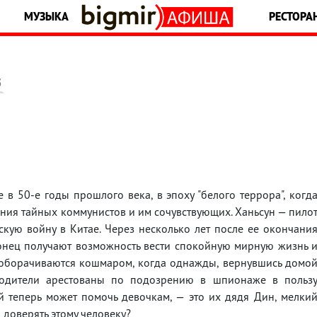
МУЗЫКА
РЕСТОРА
5
 в 50-е годы прошлого века, в эпоху "белого террора", когд
ния тайных коммунистов и им сочувствующих. Ханьсун — пило
ую войну в Китае. Через несколько лет после ее окончани
онец получают возможность вести спокойную мирную жизнь 
 оборачиваются кошмаром, когда однажды, вернувшись домо
одители арестованы по подозрению в шпионаже в польз
й теперь может помочь девочкам, — это их дядя Дин, мелки
 доверять этому человеку?