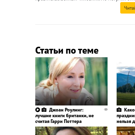
Чита
Статьи по теме
Джоан Роулинг:
Како
лучшие книги британки, не
праздник
считая Гарри Поттера
нельзя 