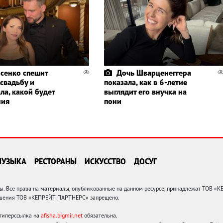
сенко спешит
Дочь Шварценеггера
 свадьбу и
показала, как в 6-летие
ла, какой будет
выглядит его внучка на
ния
пони
МУЗЫКА
РЕСТОРАНЫ
ИСКУССТВО
ДОСУГ
 Все права на материалы, опубликованные на данном ресурсе, принадлежат ТОВ «
решения ТОВ «КЕПРЕЙТ ПАРТНЕРС» запрещено.
 гиперссылка на
afisha.bigmir.net
обязательна.