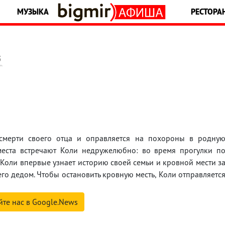
МУЗЫКА
РЕСТОРА
5
о смерти своего отца и оправляется на похороны в родну
места встречают Коли недружелюбно: во время прогулки п
а Коли впервые узнает историю своей семьи и кровной мести з
его дедом. Чтобы остановить кровную месть, Коли отправляетс
йте нас в Google.News