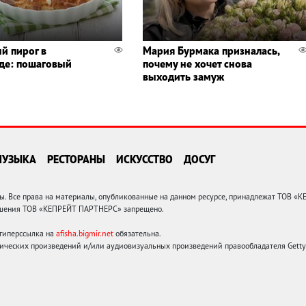
й пирог в
Мария Бурмака призналась,
де: пошаговый
почему не хочет снова
выходить замуж
МУЗЫКА
РЕСТОРАНЫ
ИСКУССТВО
ДОСУГ
 Все права на материалы, опубликованные на данном ресурсе, принадлежат ТОВ «
решения ТОВ «КЕПРЕЙТ ПАРТНЕРС» запрещено.
 гиперссылка на
afisha.bigmir.net
обязательна.
ических произведений и/или аудиовизуальных произведений правообладателя Getty I