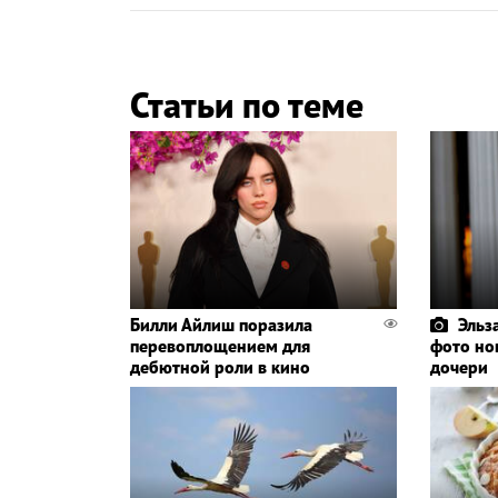
Статьи по теме
Билли Айлиш поразила
Эльз
перевоплощением для
фото но
дебютной роли в кино
дочери