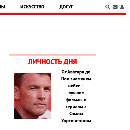
НЫ
ИСКУССТВО
ДОСУГ
ЛИЧНОСТЬ ДНЯ
От Аватара до
Под знаменем
ю
небес –
о
лучшие
а
фильмы и
я
сериалы с
Сэмом
Уортингтоном