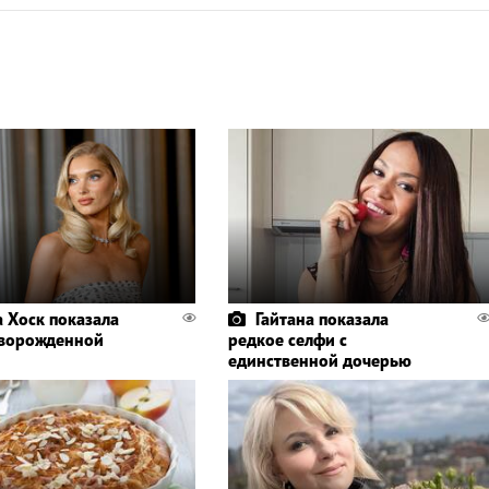
а Хоск показала
Гайтана показала
ворожденной
редкое селфи с
единственной дочерью