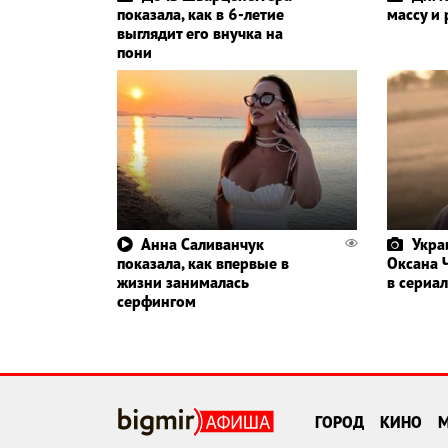
показала, как в 6-летие
массу и
выглядит его внучка на
пони
Анна Саливанчук
Укра
показала, как впервые в
Оксана 
жизни занималась
в сериал
серфингом
ГОРОД
КИНО