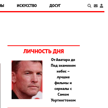
НЫ
ИСКУССТВО
ДОСУГ
ЛИЧНОСТЬ ДНЯ
От Аватара до
Под знаменем
небес –
лучшие
фильмы и
сериалы с
Сэмом
Уортингтоном