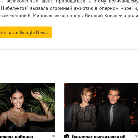
 — великолепный шанс приобщиться к этому величайшем
а Нибелунгов" вызвала огромный ажиотаж в оперном мире, и
незамеченной.6. Мировая звезда оперы Виталий Ковалев в рол
йте нас в Google.News
пулос набрала
Бандерас высказался об