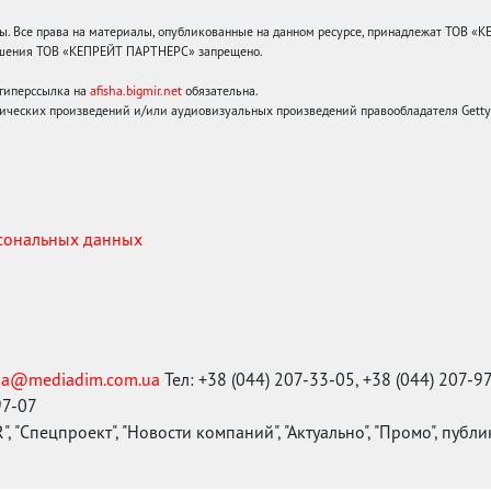
 Все права на материалы, опубликованные на данном ресурсе, принадлежат ТОВ «
решения ТОВ «КЕПРЕЙТ ПАРТНЕРС» запрещено.
 гиперссылка на
afisha.bigmir.net
обязательна.
ических произведений и/или аудиовизуальных произведений правообладателя Getty I
рсональных данных
ma@mediadim.com.ua
Тел: +38 (044) 207-33-05, +38 (044) 207-9
97-07
, "Спецпроект", "Новости компаний", "Актуально", "Промо", публ