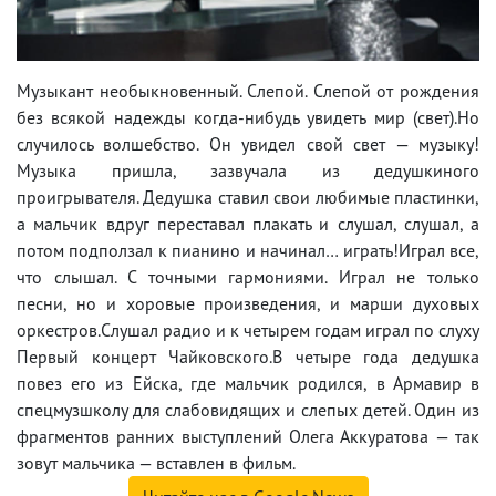
Музыкант необыкновенный. Слепой. Слепой от рождения
без всякой надежды когда-нибудь увидеть мир (свет).Но
случилось волшебство. Он увидел свой свет — музыку!
Музыка пришла, зазвучала из дедушкиного
проигрывателя. Дедушка ставил свои любимые пластинки,
а мальчик вдруг переставал плакать и слушал, слушал, а
потом подползал к пианино и начинал… играть!Играл все,
что слышал. С точными гармониями. Играл не только
песни, но и хоровые произведения, и марши духовых
оркестров.Слушал радио и к четырем годам играл по слуху
Первый концерт Чайковского.В четыре года дедушка
повез его из Ейска, где мальчик родился, в Армавир в
спецмузшколу для слабовидящих и слепых детей. Один из
фрагментов ранних выступлений Олега Аккуратова — так
зовут мальчика — вставлен в фильм.