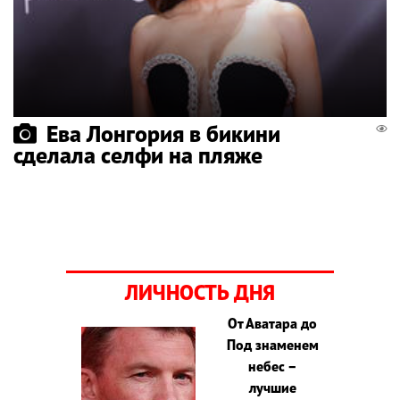
Ева Лонгория в бикини
сделала селфи на пляже
ЛИЧНОСТЬ ДНЯ
От Аватара до
Под знаменем
небес –
лучшие