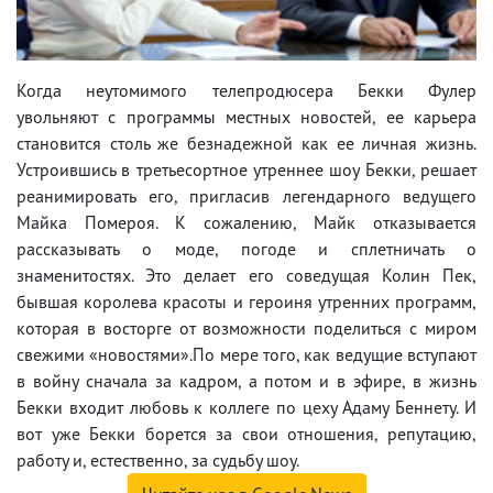
Когда неутомимого телепродюсера Бекки Фулер
увольняют с программы местных новостей, ее карьера
становится столь же безнадежной как ее личная жизнь.
Устроившись в третьесортное утреннее шоу Бекки, решает
реанимировать его, пригласив легендарного ведущего
Майка Помероя. К сожалению, Майк отказывается
рассказывать о моде, погоде и сплетничать о
знаменитостях. Это делает его соведущая Колин Пек,
бывшая королева красоты и героиня утренних программ,
которая в восторге от возможности поделиться с миром
свежими «новостями».По мере того, как ведущие вступают
в войну сначала за кадром, а потом и в эфире, в жизнь
Бекки входит любовь к коллеге по цеху Адаму Беннету. И
вот уже Бекки борется за свои отношения, репутацию,
работу и, естественно, за судьбу шоу.